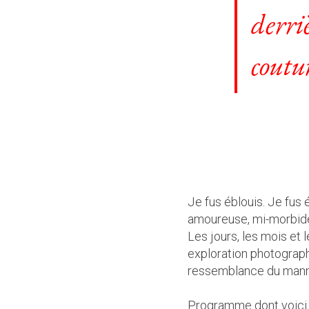
derri
coutu
Je fus éblouis. Je fus
amoureuse, mi-morbide
Les jours, les mois et 
exploration photograph
ressemblance du mann
Programme dont voici l