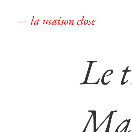
— la maison close
Le t
Man