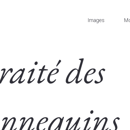
Images
Mo
raité des
nequins 