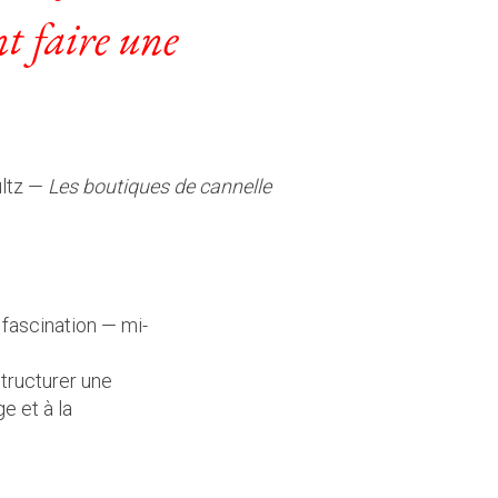
t faire une
ultz —
Les boutiques de cannelle
fascination — mi-
structurer une
e et à la