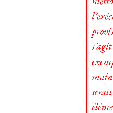
metto
l’exé
provis
s’agi
exemp
main, 
serai
élémen