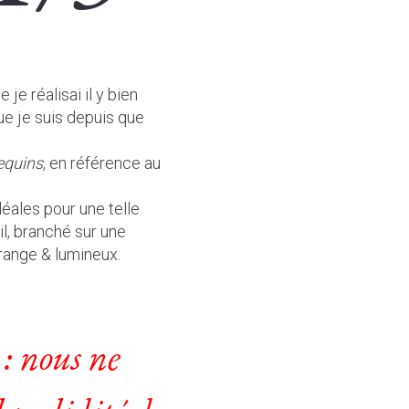
je réalisai il y bien
ue je suis depuis que
equins
, en référence au
déales pour une telle
l, branché sur une
trange & lumineux.
 : nous ne