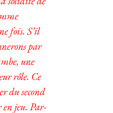
a solidité de
 comme
e fois. S’il
onnerons par
jambe, une
eur rôle. Ce
per du second
r en jeu. Par-