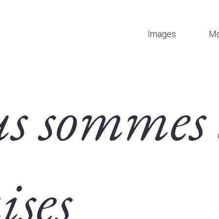
Images
Mo
s sommes 
ises