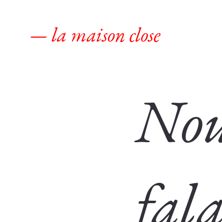
— la maison close
Nou
fala