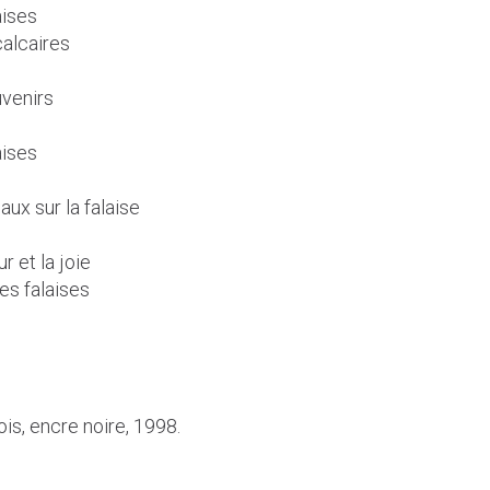
ises
alcaires
venirs
ises
x sur la falaise
e
 et la joie
s falaises
ois, encre noire, 1998.